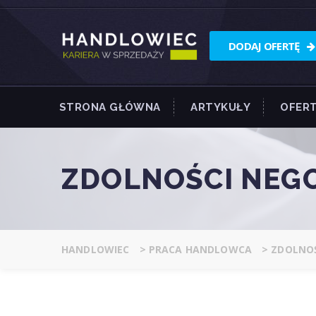
DODAJ OFERTĘ
STRONA GŁÓWNA
ARTYKUŁY
OFERT
ZDOLNOŚCI NEG
HANDLOWIEC
>
PRACA HANDLOWCA
>
ZDOLNOŚ