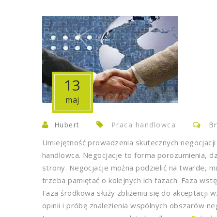
13
maj
Hubert
Praca handlowca
B
Umiejętność prowadzenia skutecznych negocjacji
handlowca. Negocjacje to forma porozumienia, dzi
strony. Negocjacje można podzielić na twarde, m
trzeba pamiętać o kolejnych ich fazach. Faza ws
Faza środkowa służy zbliżeniu się do akceptacj
opinii i próbę znalezienia wspólnych obszarów n