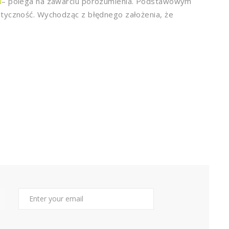
u
– polega na zawarciu porozumienia. Podstawowym
styczność. Wychodząc z błędnego założenia, że