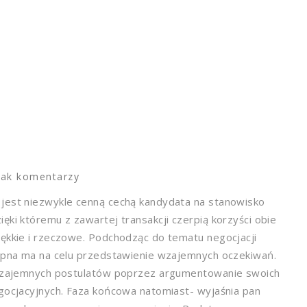
rak komentarzy
 jest niezwykle cenną cechą kandydata na stanowisko
ęki któremu z zawartej transakcji czerpią korzyści obie
iękkie i rzeczowe. Podchodząc do tematu negocjacji
tępna ma na celu przedstawienie wzajemnych oczekiwań.
i wzajemnych postulatów poprzez argumentowanie swoich
egocjacyjnych. Faza końcowa natomiast- wyjaśnia pan