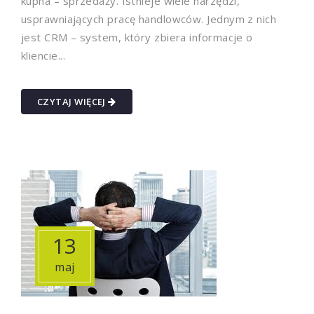
kupna – sprzedaży. Istnieje wiele narzędzi,
usprawniających pracę handlowców. Jednym z nich
jest CRM – system, który zbiera informacje o
kliencie...
CZYTAJ WIĘCEJ
13
maj