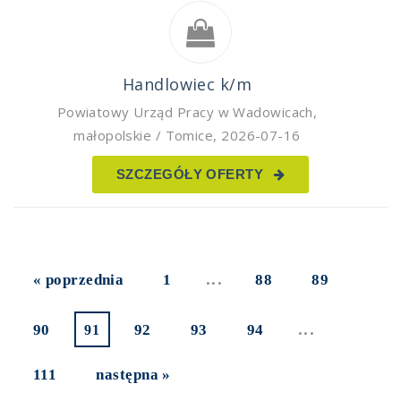
Handlowiec k/m
Powiatowy Urząd Pracy w Wadowicach
,
małopolskie / Tomice
,
2026-07-16
SZCZEGÓŁY OFERTY
...
« poprzednia
1
88
89
...
90
92
93
94
91
111
następna »