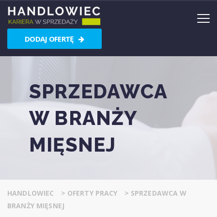
DODAJ OFERTĘ
SPRZEDAWCA
W BRANŻY
MIĘSNEJ
HANDLOWIEC
>
OFERTY PRACY
>
SPRZEDAWCA W
BRANŻY MIĘSNEJ