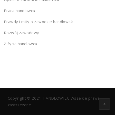
Praca handlowca
Prawdy i mity o zawodzie handlowca
Rozwój zawodowy
Z życia handlowca
Copyright © 2021
HANDLOWIEC
Wszelkie prawa
zastrzeżone