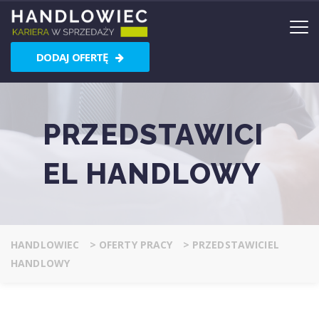
DODAJ OFERTĘ
PRZEDSTAWICI
EL HANDLOWY
HANDLOWIEC
>
OFERTY PRACY
>
PRZEDSTAWICIEL
HANDLOWY