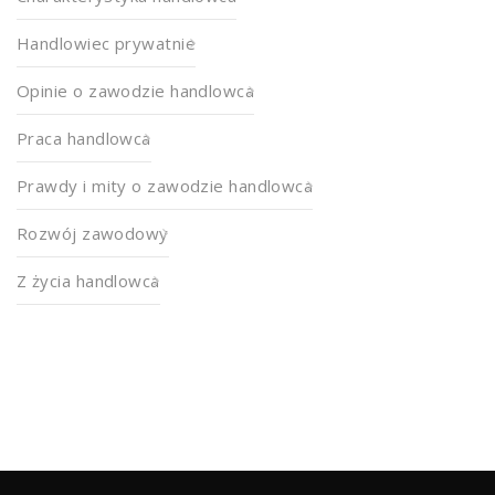
Handlowiec prywatnie
Opinie o zawodzie handlowca
Praca handlowca
Prawdy i mity o zawodzie handlowca
Rozwój zawodowy
Z życia handlowca