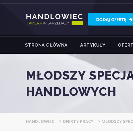
DODAJ OFERTĘ
STRONA GŁÓWNA
ARTYKUŁY
OFERT
MŁODSZY SPECJA
HANDLOWYCH
HANDLOWIEC
>
OFERTY PRACY
>
MŁODSZY SPEC