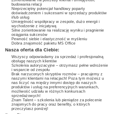
budowania relacji
Nieprzeciętny potencjał handlowy poparty
doświadczeniem i sukcesami w sprzedaży produktów
i/lub usług
Umiejętność współpracy w zespole, dużo energii i
wychodzenie z inicjatywą
Silne zorientowanie na realizację wyniku i pragnienie
osiągania sukcesów
Pewność siebie i elastyczność w myśleniu
Dobra znajomość pakietu MS Office
Nasza oferta dla Ciebie:
Wszyscy odpowiadamy za sprzedaż i profesjonalną
obsługę naszych klientów
Szkolenia autoryzacyjne – otrzymasz pełne wdrożenie
i wsparcie od zespołu
Brak narzuconych skryptów rozmów – pracujemy z
naszymi klientami na relacjach! Poza tym możesz u
nas liczyć na między innymi dostęp do naszych
produktów i usług na preferencyjnych warunkach,
możliwość udziału w różnych konkursach
sprzedażowych!
Znam Talent – szkolenia lub pieniądze za polecenie
znajomych do pracy oraz benefity, o których
przeczytasz poniżej!