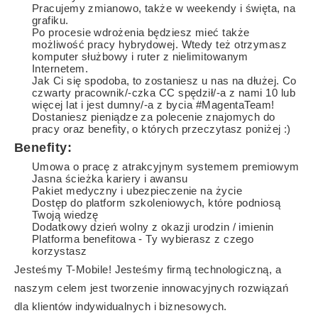
Pracujemy zmianowo, także w weekendy i święta, na
grafiku.
Po procesie wdrożenia będziesz mieć także
możliwość pracy hybrydowej. Wtedy też otrzymasz
komputer służbowy i ruter z nielimitowanym
Internetem.
Jak Ci się spodoba, to zostaniesz u nas na dłużej. Co
czwarty pracownik/-czka CC spędził/-a z nami 10 lub
więcej lat i jest dumny/-a z bycia #MagentaTeam!
Dostaniesz pieniądze za polecenie znajomych do
pracy oraz benefity, o których przeczytasz poniżej :)
Benefity:
Umowa o pracę z atrakcyjnym systemem premiowym
Jasna ścieżka kariery i awansu
Pakiet medyczny i ubezpieczenie na życie
Dostęp do platform szkoleniowych, które podniosą
Twoją wiedzę
Dodatkowy dzień wolny z okazji urodzin / imienin
Platforma benefitowa - Ty wybierasz z czego
korzystasz
Jesteśmy T-Mobile! Jesteśmy firmą technologiczną, a
naszym celem jest tworzenie innowacyjnych rozwiązań
dla klientów indywidualnych i biznesowych.