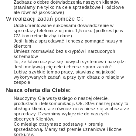
Zadbasz o dobre doświadczenia naszych klientów
(stawiamy nie tylko na cele sprzedażowe i ilościowe
ale również jakościowe)
W realizacji zadań pomoże Ci:
Udokumentowane sukcesami doświadczenie w
sprzedaży telefonicznej min. 1,5 roku (podkreśl je w
CV-konkretne liczby i dane)
Jeśli lubisz sprzedawać i chcesz pomagać naszym
klientom
Umiesz rozmawiać bez skryptów i narzuconych
schematów
To, że łatwo uczysz się nowych systemów i narzędzi
Jeśli motywują cię cele i chcesz sporo zarobić
Lubisz szybkie tempo pracy, stawiasz na jakość
wykonywanych zadań, a przy tym dbasz o relacje w
zespole
Nasza oferta dla Ciebie:
Nauczymy Cię wszystkiego o naszej ofercie,
produktach i telekomunikacji. Ok. 80% naszej pracy to
obsługa klienta, ale również rozwiniesz się w obszarze
sprzedaży. Dzwonimy wyłącznie do naszych
obecnych Klientów.
Co miesiąc otrzymasz podstawę + premię
sprzedażową. Mamy też premie uznaniowe i liczne
konkursy.