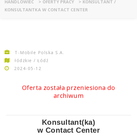
HANDLOWIEC
>
OFERTY PRACY
>
KONSULTANT /
KONSULTANTKA W CONTACT CENTER
T-Mobile Polska S.A.
łódzkie / Łódź
2024-05-12
Oferta została przeniesiona do
archiwum
Konsultant(ka)
w Contact Center