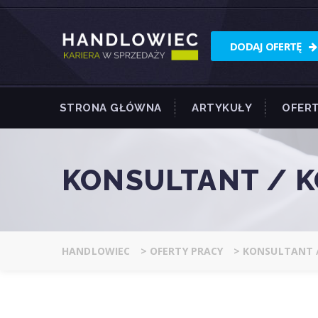
DODAJ OFERTĘ
STRONA GŁÓWNA
ARTYKUŁY
OFERT
KONSULTANT / 
HANDLOWIEC
>
OFERTY PRACY
>
KONSULTANT 