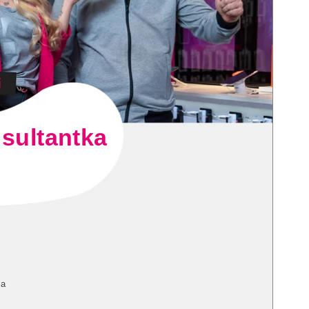
nsultantka
ja