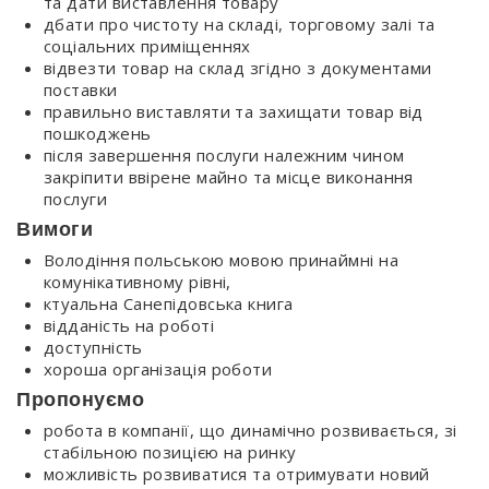
та дати виставлення товару
дбати про чистоту на складі, торговому залі та
соціальних приміщеннях
відвезти товар на склад згідно з документами
поставки
правильно виставляти та захищати товар від
пошкоджень
після завершення послуги належним чином
закріпити ввірене майно та місце виконання
послуги
Вимоги
Володіння польською мовою принаймні на
комунікативному рівні,
ктуальна Санепідовська книга
відданість на роботі
доступність
хороша організація роботи
Пропонуємо
робота в компанії, що динамічно розвивається, зі
стабільною позицією на ринку
можливість розвиватися та отримувати новий