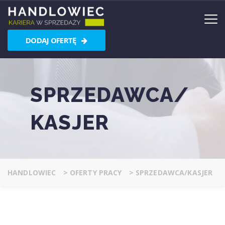
DODAJ OFERTĘ
SPRZEDAWCA/
KASJER
HANDLOWIEC
>
OFERTY PRACY
>
SPRZEDAWCA/KASJER