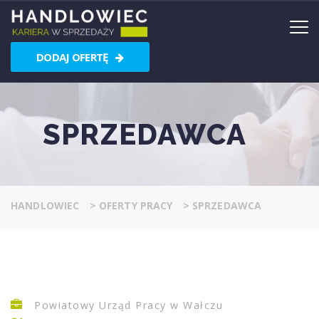
DODAJ OFERTĘ
SPRZEDAWCA
HANDLOWIEC
>
OFERTY PRACY
>
SPRZEDAWCA
Powiatowy Urząd Pracy w Wałczu