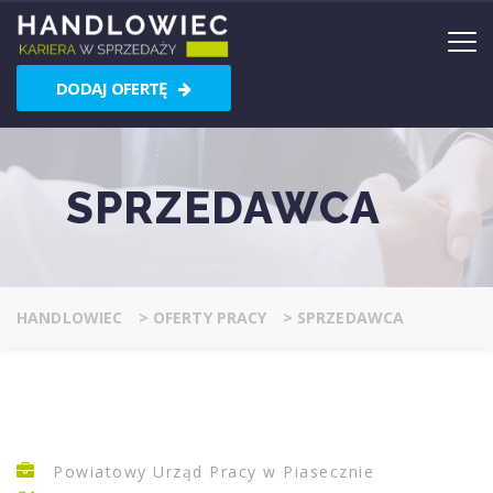
DODAJ OFERTĘ
SPRZEDAWCA
HANDLOWIEC
>
OFERTY PRACY
>
SPRZEDAWCA
Powiatowy Urząd Pracy w Piasecznie