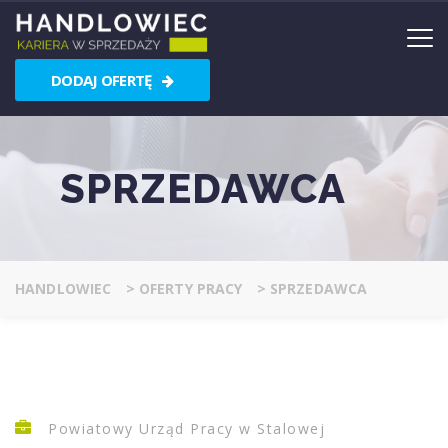
DODAJ OFERTĘ
SPRZEDAWCA
HANDLOWIEC
>
OFERTY PRACY
>
SPRZEDAWCA
Powiatowy Urząd Pracy w Stalowej