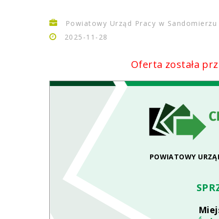
Powiatowy Urząd Pracy w Sandomierzu
2025-11-28
Oferta została pr
POWIATOWY URZĄ
SPR
Miej