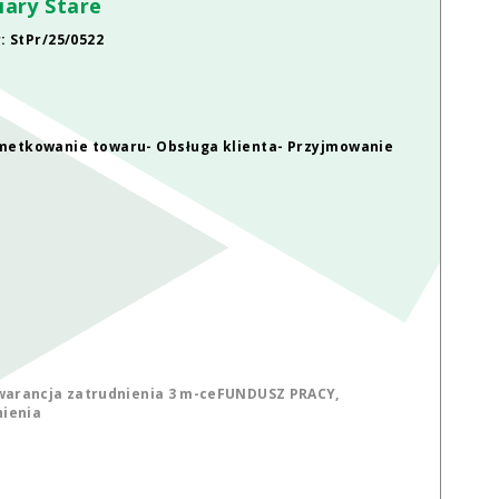
iary Stare
 StPr/25/0522
i metkowanie towaru- Obsługa klienta- Przyjmowanie
 gwarancja zatrudnienia 3 m-ceFUNDUSZ PRACY,
nienia