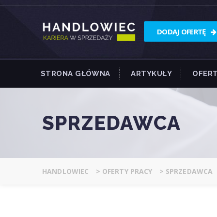
DODAJ OFERTĘ
STRONA GŁÓWNA
ARTYKUŁY
OFERT
SPRZEDAWCA
HANDLOWIEC
>
OFERTY PRACY
>
SPRZEDAWCA