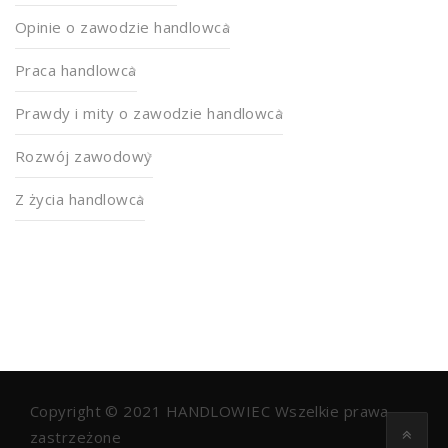
Opinie o zawodzie handlowca
Praca handlowca
Prawdy i mity o zawodzie handlowca
Rozwój zawodowy
Z życia handlowca
Copyright © 2021
HANDLOWIEC
Wszelkie prawa
zastrzeżone