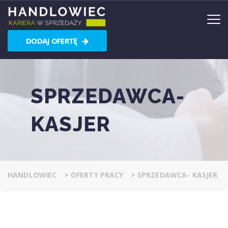
DODAJ OFERTĘ
SPRZEDAWCA-
KASJER
HANDLOWIEC
>
OFERTY PRACY
>
SPRZEDAWCA- KASJER