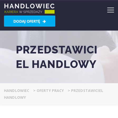
DODAJ OFERTĘ
PRZEDSTAWICI
EL HANDLOWY
HANDLOWIEC
>
OFERTY PRACY
>
PRZEDSTAWICIEL
HANDLOWY