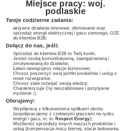
Miejsce pracy: woj.
podlaskie
Twoje codzienne zadania:
aktywne działania terenowe, ofertowanie oraz
sprzedaż energii elektrycznej i gazu ziemnego, OZE
do klientów B2B;
Dołącz do nas, jeśli:
Sprzedaż do klientów B2B to Twój konik;
Jesteś osobą komunikatywną, zaangażowaną i
zmotywowaną do działania;
Łatwo nawiązujesz relacje biznesowe;
Chcesz poszerzyć swój portfel produktów i usług o
nowe rozwiązania;
Chcesz stale rozwijać swoją wiedzę;
Charakteryzuje Cię nieszablonowe i pozytywne
myślenie :).
Oferujemy:
Współpracę z kilkunastoma spółkami obrotu
(współpracujemy z czołowymi graczami na rynku
energii i gazu, m. in.
Respect Energy
);
Możliwość sprzedaży innych naszych produktów i
usług (kompensacja mocy biernej, stacje ładowania,