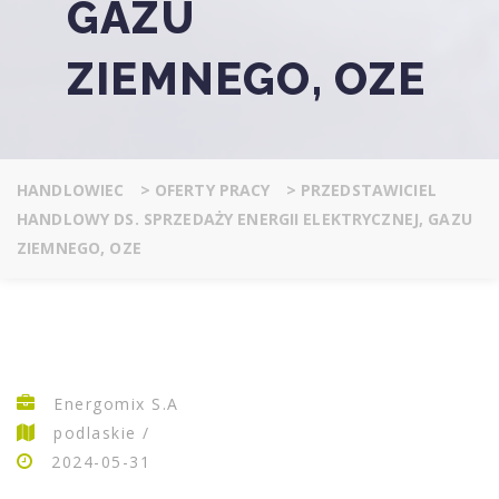
GAZU
ZIEMNEGO, OZE
HANDLOWIEC
>
OFERTY PRACY
>
PRZEDSTAWICIEL
HANDLOWY DS. SPRZEDAŻY ENERGII ELEKTRYCZNEJ, GAZU
ZIEMNEGO, OZE
Energomix S.A
podlaskie /
2024-05-31