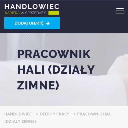
DODAJ OFERTĘ
PRACOWNIK
HALI (DZIAŁY
ZIMNE)
HANDLOWIEC
>
OFERTY PRACY
>
PRACOWNIK HALI
(DZIAŁY ZIMNE)