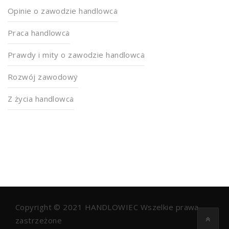
Opinie o zawodzie handlowca
Praca handlowca
Prawdy i mity o zawodzie handlowca
Rozwój zawodowy
Z życia handlowca
Copyright © 2021
HANDLOWIEC
Wszelkie prawa
zastrzeżone