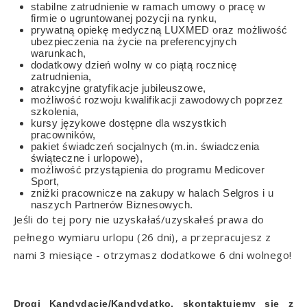
stabilne zatrudnienie w ramach umowy o pracę w
firmie o ugruntowanej pozycji na rynku,
prywatną opiekę medyczną LUXMED oraz możliwość
ubezpieczenia na życie na preferencyjnych
warunkach,
dodatkowy dzień wolny w co piątą rocznicę
zatrudnienia,
atrakcyjne gratyfikacje jubileuszowe,
możliwość rozwoju kwalifikacji zawodowych poprzez
szkolenia,
kursy językowe dostępne dla wszystkich
pracowników,
pakiet świadczeń socjalnych (m.in. świadczenia
świąteczne i urlopowe),
możliwość przystąpienia do programu Medicover
Sport,
zniżki pracownicze na zakupy w halach Selgros i u
naszych Partnerów Biznesowych.
Jeśli do tej pory nie uzyskałaś/uzyskałeś prawa do
pełnego wymiaru urlopu (26 dni), a przepracujesz z
nami 3 miesiące - otrzymasz dodatkowe 6 dni wolnego!
Drogi Kandydacie/Kandydatko, skontaktujemy się z