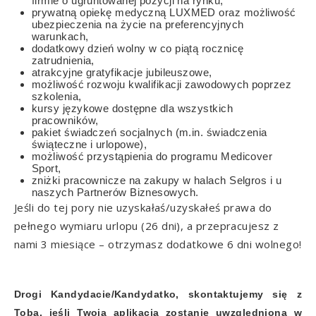
firmie o ugruntowanej pozycji na rynku,
prywatną opiekę medyczną LUXMED oraz możliwość
ubezpieczenia na życie na preferencyjnych
warunkach,
dodatkowy dzień wolny w co piątą rocznicę
zatrudnienia,
atrakcyjne gratyfikacje jubileuszowe,
możliwość rozwoju kwalifikacji zawodowych poprzez
szkolenia,
kursy językowe dostępne dla wszystkich
pracowników,
pakiet świadczeń socjalnych (m.in. świadczenia
świąteczne i urlopowe),
możliwość przystąpienia do programu Medicover
Sport,
zniżki pracownicze na zakupy w halach Selgros i u
naszych Partnerów Biznesowych.
Jeśli do tej pory nie uzyskałaś/uzyskałeś prawa do
pełnego wymiaru urlopu (26 dni), a przepracujesz z
nami 3 miesiące – otrzymasz dodatkowe 6 dni wolnego!
Drogi Kandydacie/Kandydatko, skontaktujemy się z
Tobą, jeśli Twoja aplikacja zostanie uwzględniona w