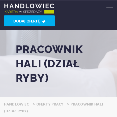
DODAJ OFERTĘ
PRACOWNIK
HALI (DZIAŁ
RYBY)
HANDLOWIEC
>
OFERTY PRACY
>
PRACOWNIK HALI
(DZIAŁ RYBY)