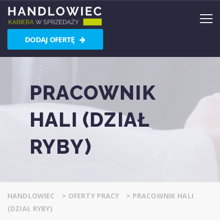
DODAJ OFERTĘ
PRACOWNIK
HALI (DZIAŁ
RYBY)
HANDLOWIEC
>
OFERTY PRACY
>
PRACOWNIK HALI
(DZIAŁ RYBY)