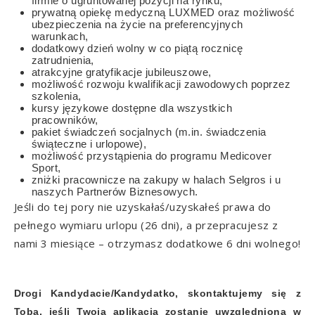
firmie o ugruntowanej pozycji na rynku,
prywatną opiekę medyczną LUXMED oraz możliwość
ubezpieczenia na życie na preferencyjnych
warunkach,
dodatkowy dzień wolny w co piątą rocznicę
zatrudnienia,
atrakcyjne gratyfikacje jubileuszowe,
możliwość rozwoju kwalifikacji zawodowych poprzez
szkolenia,
kursy językowe dostępne dla wszystkich
pracowników,
pakiet świadczeń socjalnych (m.in. świadczenia
świąteczne i urlopowe),
możliwość przystąpienia do programu Medicover
Sport,
zniżki pracownicze na zakupy w halach Selgros i u
naszych Partnerów Biznesowych.
Jeśli do tej pory nie uzyskałaś/uzyskałeś prawa do
pełnego wymiaru urlopu (26 dni), a przepracujesz z
nami 3 miesiące – otrzymasz dodatkowe 6 dni wolnego!
Drogi Kandydacie/Kandydatko, skontaktujemy się z
Tobą, jeśli Twoja aplikacja zostanie uwzględniona w