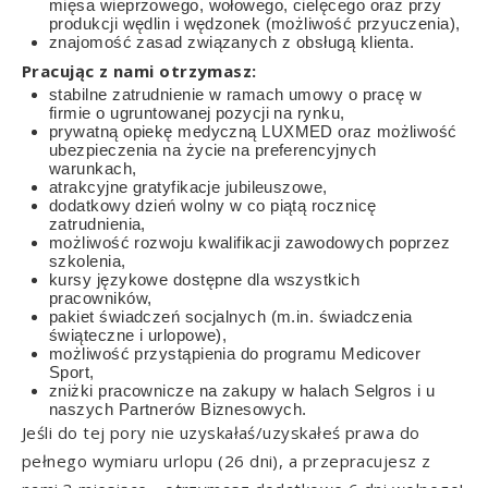
mięsa wieprzowego, wołowego, cielęcego oraz przy
produkcji wędlin i wędzonek (możliwość przyuczenia),
znajomość zasad związanych z obsługą klienta.
Pracując z nami otrzymasz:
stabilne zatrudnienie w ramach umowy o pracę w
firmie o ugruntowanej pozycji na rynku,
prywatną opiekę medyczną LUXMED oraz możliwość
ubezpieczenia na życie na preferencyjnych
warunkach,
atrakcyjne gratyfikacje jubileuszowe,
dodatkowy dzień wolny w co piątą rocznicę
zatrudnienia,
możliwość rozwoju kwalifikacji zawodowych poprzez
szkolenia,
kursy językowe dostępne dla wszystkich
pracowników,
pakiet świadczeń socjalnych (m.in. świadczenia
świąteczne i urlopowe),
możliwość przystąpienia do programu Medicover
Sport,
zniżki pracownicze na zakupy w halach Selgros i u
naszych Partnerów Biznesowych.
Jeśli do tej pory nie uzyskałaś/uzyskałeś prawa do
pełnego wymiaru urlopu (26 dni), a przepracujesz z