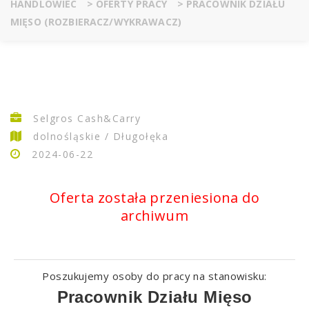
HANDLOWIEC
>
OFERTY PRACY
>
PRACOWNIK DZIAŁU
MIĘSO (ROZBIERACZ/WYKRAWACZ)
Selgros Cash&Carry
dolnośląskie / Długołęka
2024-06-22
Oferta została przeniesiona do
archiwum
poszukujemy osoby do pracy na stanowisku:
Pracownik Działu Mięso