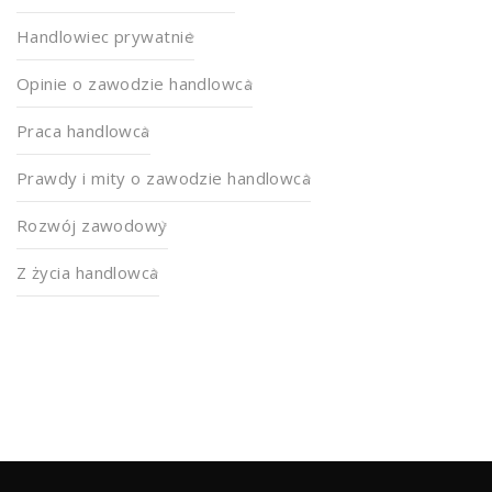
Handlowiec prywatnie
Opinie o zawodzie handlowca
Praca handlowca
Prawdy i mity o zawodzie handlowca
Rozwój zawodowy
Z życia handlowca