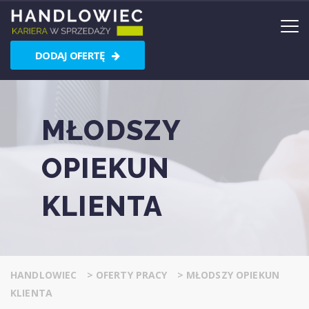
DODAJ OFERTĘ
MŁODSZY
OPIEKUN
KLIENTA
HANDLOWIEC
>
OFERTY PRACY
>
MŁODSZY OPIEKUN
KLIENTA