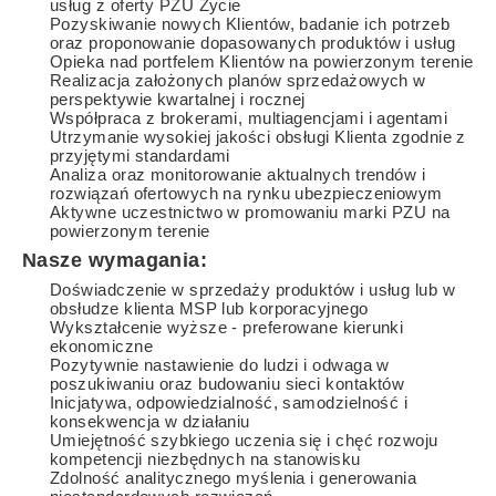
usług z oferty PZU Życie
Pozyskiwanie nowych Klientów, badanie ich potrzeb
oraz proponowanie dopasowanych produktów i usług
Opieka nad portfelem Klientów na powierzonym terenie
Realizacja założonych planów sprzedażowych w
perspektywie kwartalnej i rocznej
Współpraca z brokerami, multiagencjami i agentami
Utrzymanie wysokiej jakości obsługi Klienta zgodnie z
przyjętymi standardami
Analiza oraz monitorowanie aktualnych trendów i
rozwiązań ofertowych na rynku ubezpieczeniowym
Aktywne uczestnictwo w promowaniu marki PZU na
powierzonym terenie
Nasze wymagania:
Doświadczenie w sprzedaży produktów i usług lub w
obsłudze klienta MSP lub korporacyjnego
Wykształcenie wyższe - preferowane kierunki
ekonomiczne
Pozytywnie nastawienie do ludzi i odwaga w
poszukiwaniu oraz budowaniu sieci kontaktów
Inicjatywa, odpowiedzialność, samodzielność i
konsekwencja w działaniu
Umiejętność szybkiego uczenia się i chęć rozwoju
kompetencji niezbędnych na stanowisku
Zdolność analitycznego myślenia i generowania