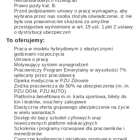
niestandardowych rozwiązań
Prawo jazdy kat. B.
Przed podpisaniem umowy o pracę wymagamy, aby
wybrana przez nas osoba złożyła oświadczenie, iż nie
była ona prawomocnie skazana za umyślne
przestępstwa wymienione w art. 19 ust. 1 pkt 2 ustawy
o dystrybucji ubezpieczeń
To oferujemy:
Praca w modelu hybrydowym z elastycznymi
godzinami rozpoczęcia
Umowa o pracę
Motywujący system wynagrodzeń
Pracowniczy Program Emerytalny w wysokości 7%
opłacany przez pracodawcę
Opieka medyczna w PZU Zdrowie
Zniżka pracownicza do 50% na ubezpieczenia (m. in.
PZU DOM, PZU AUTO)
Platforma benefitowa m.in. karta sportowa, bilety do
kin i teatrów, vouchery zakupowe
Elastyczna oferta grupowego ubezpieczenie na życie
w wielu wariantach
Dostęp do bazy szkoleń cyfrowych oraz
nowoczesnych platform edukacyjnych
Szkolenia i programy rozwojowe dla pracowników i
menedżerów
Coroczne konferencje i inicjatywy promujące rozwój