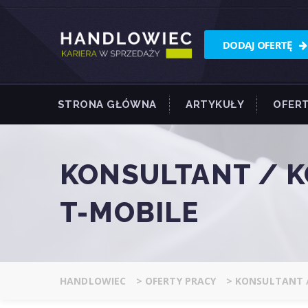
DODAJ OFERTĘ
STRONA GŁÓWNA
ARTYKUŁY
OFERT
KONSULTANT / 
T-MOBILE
HANDLOWIEC
>
OFERTY PRACY
>
KONSULTANT /