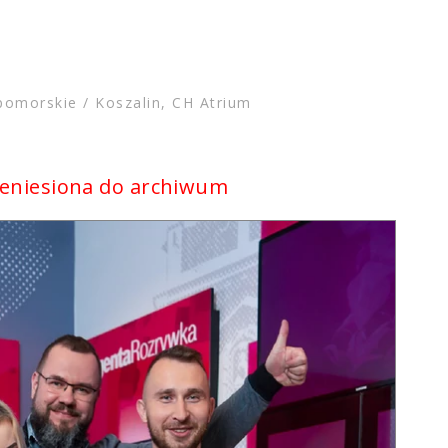
omorskie / Koszalin, CH Atrium
zeniesiona do archiwum