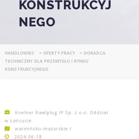
KONSTRUKCYJ
NEGO
HANDLOWIEC
>
OFERTY PRACY
>
DORADCA
TECHNICZNY DLA PRZEMYSŁU I RYNKU
KONSTRUKCYJNEGO
Koelner Rawlplug IP Sp. z o.o. Oddział
w Łańcucie
warmińsko-mazurskie /
2024-06-18