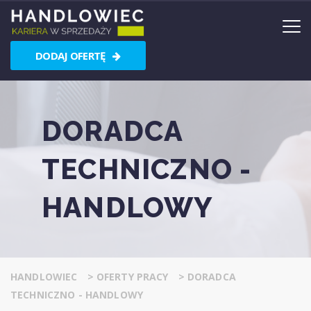
DODAJ OFERTĘ
DORADCA
TECHNICZNO -
HANDLOWY
HANDLOWIEC
>
OFERTY PRACY
>
DORADCA
TECHNICZNO - HANDLOWY