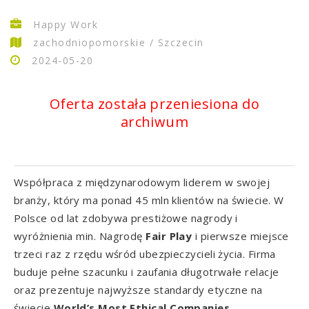
Happy Work
zachodniopomorskie / Szczecin
2024-05-20
Oferta została przeniesiona do
archiwum
Współpraca z międzynarodowym liderem w swojej
branży, który ma ponad 45 mln klientów na świecie. W
Polsce od lat zdobywa prestiżowe nagrody i
wyróżnienia min. Nagrodę
Fair Play
i pierwsze miejsce
trzeci raz z rzędu wśród ubezpieczycieli życia. Firma
buduje pełne szacunku i zaufania długotrwałe relacje
oraz prezentuje najwyższe standardy etyczne na
świecie
World’s Most Ethical Companies
.