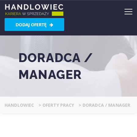
DODAJ OFERTĘ
DORADCA /
MANAGER
HANDLOWIEC
>
OFERTY PRACY
>
DORADCA / MANAGER