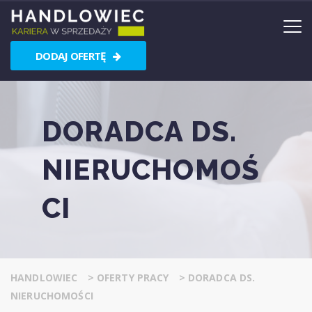
DODAJ OFERTĘ
DORADCA DS.
NIERUCHOMOŚ
CI
HANDLOWIEC
>
OFERTY PRACY
>
DORADCA DS.
NIERUCHOMOŚCI